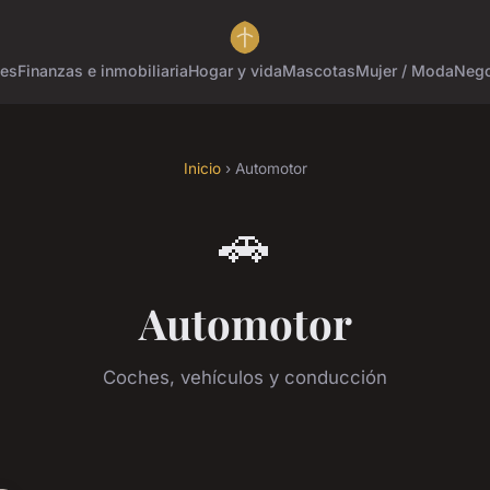
tes
Finanzas e inmobiliaria
Hogar y vida
Mascotas
Mujer / Moda
Nego
Inicio
› Automotor
🚗
Automotor
Coches, vehículos y conducción