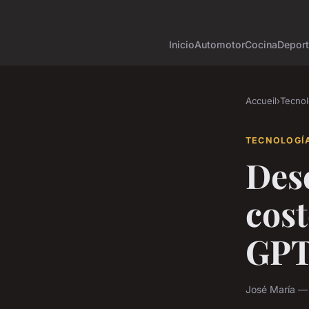
Inicio
Automotor
Cocina
Depor
Accueil
›
Tecnol
TECNOLOGÍ
Des
cost
GPT
José María —