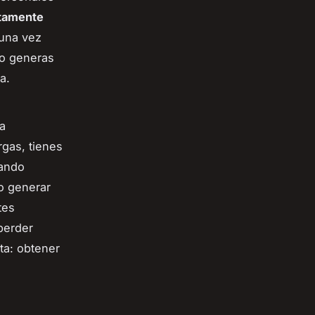
tamente
 una vez
 o generas
a.
la
rgas, tienes
uando
o generar
tes
perder
ta: obtener