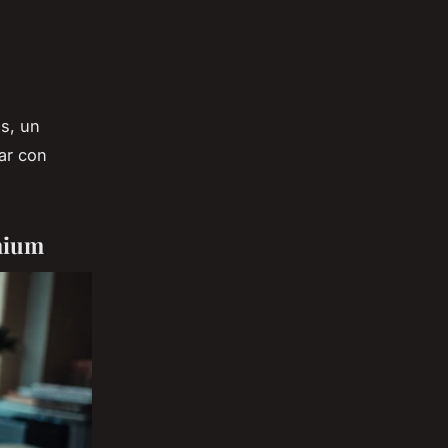
s, un
uar con
emium