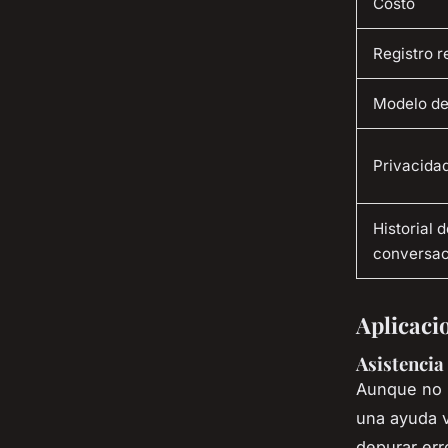
Costo
Registro r
Modelo de
Privacida
Historial 
conversac
Aplicacio
Asistencia
Aunque no r
una ayuda v
depurar err