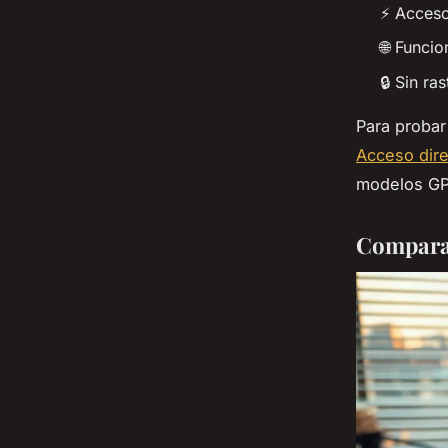
⚡ Acceso
🌐 Funci
🔒 Sin ra
Para probar
Acceso dire
modelos GP
Comparat