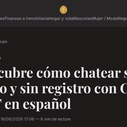
tes
Finanzas e inmobiliaria
Hogar y vida
Mascotas
Mujer / Moda
Nego
ogía
A
cubre cómo chatear 
o y sin registro con 
 en español
 16/06/2026 17:06 — 6 min de lecture