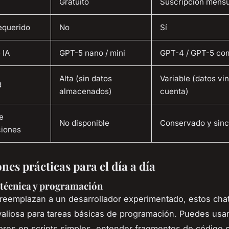
Gratuito
Suscripción mens
equerido
No
Sí
 IA
GPT-5 nano / mini
GPT-4 / GPT-5 co
Alta (sin datos
Variable (datos vi
d
almacenados)
cuenta)
de
No disponible
Conservado y sinc
iones
nes prácticas para el día a día
 técnica y programación
eemplazan a un desarrollador experimentado, estos cha
aliosa para tareas básicas de programación. Puedes usar
ores en scripts simples, entender fragmentos de código 