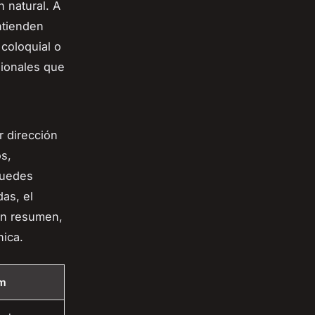
 natural. A
ntienden
 coloquial o
sionales que
r dirección
os,
puedes
as, el
En resumen,
nica.
um