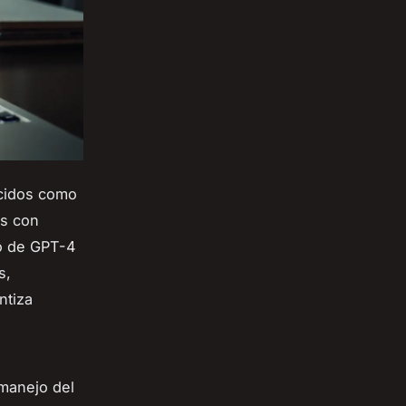
ucidos como
es con
do de GPT-4
s,
ntiza
 manejo del