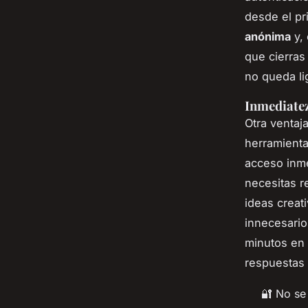
desde el p
anónima
y, 
que cierras
no queda lig
Inmediatez
Otra ventaj
herramienta
acceso inme
necesitas r
ideas creat
innecesario
minutos en 
respuestas 
🔐 No se