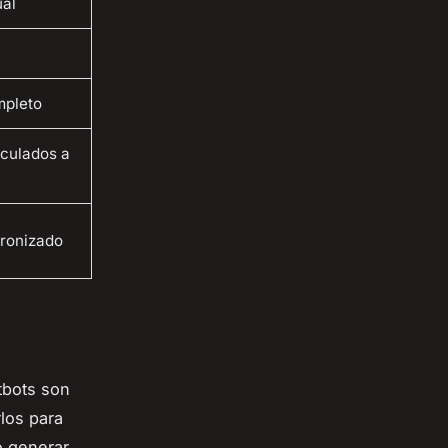
ual
mpleto
nculados a
ronizado
tbots son
los para
o generar