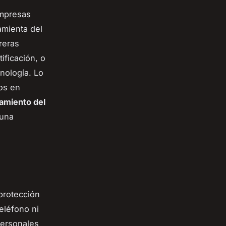
empresas
amienta del
reras
ificación, o
nología. Lo
os en
amiento del
 una
protección
teléfono ni
personales