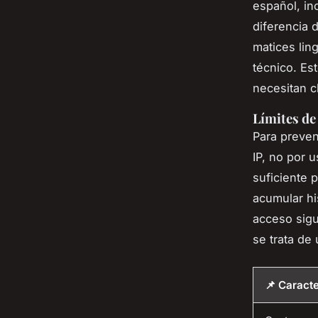
español, in
diferencia 
matices ling
técnico. Es
necesitan c
Límites de
Para preven
IP, no por 
suficiente 
acumular hi
acceso sigu
se trata de 
📌 Caracte