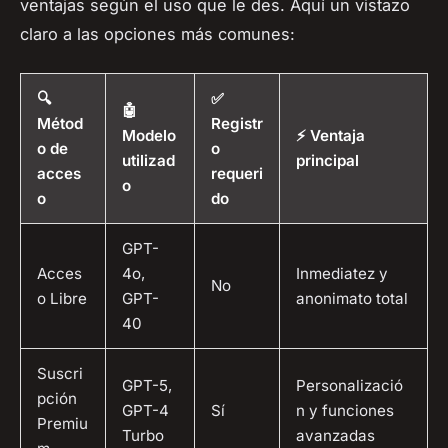
ventajas según el uso que le des. Aquí un vistazo
claro a las opciones más comunes:
🔍
✅
🤖
Métod
Registr
Modelo
⚡ Ventaja
o de
o
utilizad
principal
acces
requeri
o
o
do
GPT-
Acces
4o,
Inmediatez y
No
o Libre
GPT-
anonimato total
40
Suscri
GPT-5,
Personalizació
pción
GPT-4
Sí
n y funciones
Premiu
Turbo
avanzadas